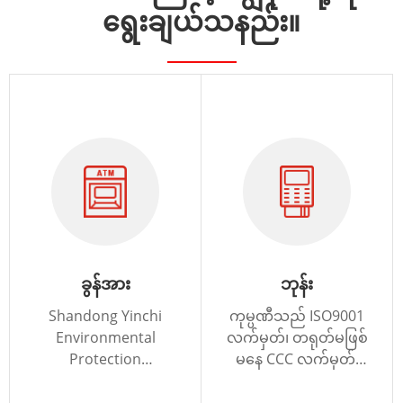
ရွေးချယ်သနည်း။
ခွန်အား
ဘုန်း
Shandong Yinchi
ကုမ္ပဏီသည် ISO9001
Environmental
လက်မှတ်၊ တရုတ်မဖြစ်
Protection
မနေ CCC လက်မှတ်၊
Equipment Co., Ltd.
ISO14001 နှင့် EU CE
ကို 2018 ခုနှစ်တွင်
လက်မှတ်တို့ကို ရရှိ