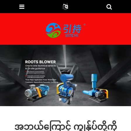
အဘယ်ကြောင့် ကျွန်ုပ်တို့ကို