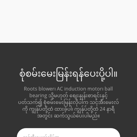
စုံစမ်းမေးမြန်းရန်ပေးပို့ပါ။
Roots blower၊ AC induction motor၊ ball
bearing သို့မဟုတ် စျေးနှုန်းစာရင်းနှင့်
ပတ်သက်၍ စုံစမ်းမေးမြန်းလိုပါက သင့်အီးမေးလ်
ကို ကျွန်ုပ်တို့ထံ ထားခဲ့ပါ၊ ကျွန်ုပ်တို့ထံ 24 နာရီ
အတွင်း ဆက်သွယ်ပေးပါမည်။