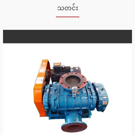
သတင်း