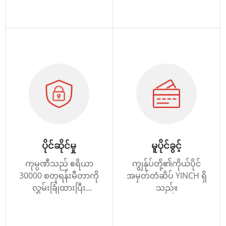
စတင်တည်ထောင်ခဲ့
ထားသည်။
ပါသည်။
ပိုင်ဆိုင်မှု
မူပိုင်ခွင့်
ကုမ္ပဏီသည် ဧရိယာ
ကျွန်ုပ်တို့၏ကိုယ်ပိုင်
30000 စတုရန်းမီတာကို
အမှတ်တံဆိပ် YINCH ရှိ
လွှမ်းခြုံထားပြီး
သည်။
စုစုပေါင်းပိုင်ဆိုင်မှု ယွမ်
သန်း 300 နှင့် နှစ်စဉ်
ထွက်ကုန်တန်ဖိုး ယွမ်