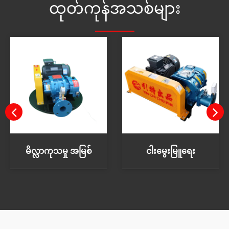
ထုတ်ကုန်အသစ်များ
မိလ္လာကုသမှု အမြစ်
ငါးမွေးမြူရေး
များကို
အတွက် Roots
လေမှုတ်စက်
Blower