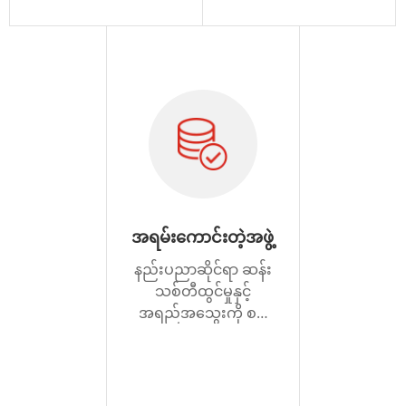
သန်း 500 ရှိသည်။
အရမ်းကောင်းတဲ့အဖွဲ့
နည်းပညာဆိုင်ရာ ဆန်း
သစ်တီထွင်မှုနှင့်
အရည်အသွေးကို စဉ်
ဆက်မပြတ် အာမခံ
သော ကုမ္ပဏီသည်
နိုင်ငံတကာဈေးကွက်သို့
ဝင်ရောက်လာပြီ