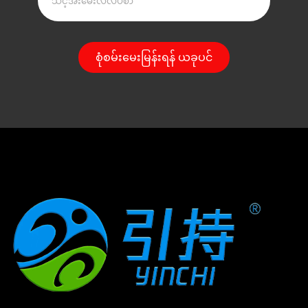
စုံစမ်းမေးမြန်းရန် ယခုပင်