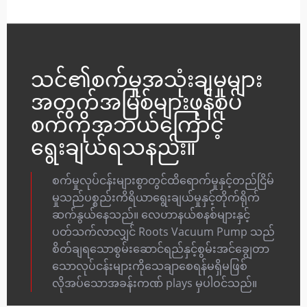
သင်၏စက်မှုအသုံးချမှုများ
အတွက်အမြစ်များဖုန်စုပ်
စက်ကိုအဘယ်ကြောင့်
ရွေးချယ်ရသနည်း။
စက်မှုလုပ်ငန်းများစွာတွင်ထိရောက်မှုနှင့်တည်ငြိမ်
မှုသည်ပစ္စည်းကိရိယာရွေးချယ်မှုနှင့်တိုက်ရိုက်
ဆက်နွယ်နေသည်။ လေဟာနယ်စနစ်များနှင့်
ပတ်သက်လာလျှင် Roots Vacuum Pump သည်
စိတ်ချရသောစွမ်းဆောင်ရည်နှင့်စွမ်းအင်ချွေတာ
သောလုပ်ငန်းများကိုသေချာစေရန်မရှိမဖြစ်
လိုအပ်သောအခန်းကဏ် plays မှပါဝင်သည်။