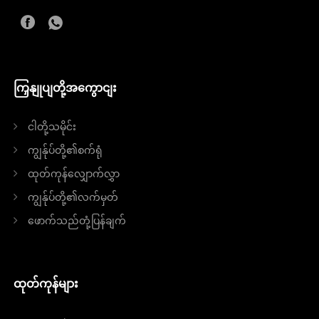
ကြှနျုပျတို့အကွောငျး
ငါတို့သမိုင်း
ကျွန်ုပ်တို့၏စက်ရုံ
ထုတ်ကုန်လျှောက်လွှာ
ကျွန်ုပ်တို့၏လက်မှတ်
ဖောက်သည်တုံ့ပြန်ချက်
ထုတ်ကုန်များ