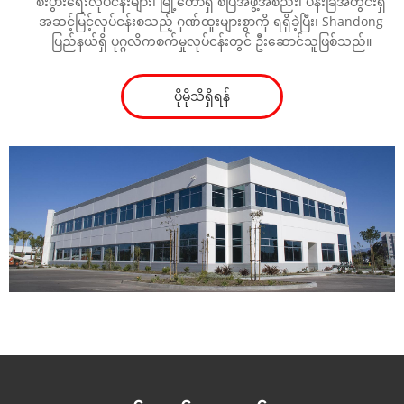
စီးပွားရေးလုပ်ငန်းများ၊ မြို့တော်ရှိ စံပြအဖွဲ့အစည်း၊ ပန်းခြံအတွင်းရှိ
အဆင့်မြင့်လုပ်ငန်းစသည့် ဂုဏ်ထူးများစွာကို ရရှိခဲ့ပြီး၊ Shandong
ပြည်နယ်ရှိ ပုဂ္ဂလိကစက်မှုလုပ်ငန်းတွင် ဦးဆောင်သူဖြစ်သည်။
ပိုမိုသိရှိရန်