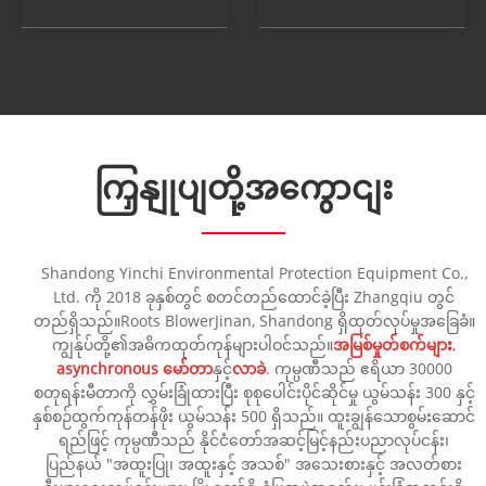
ကြှနျုပျတို့အကွောငျး
Shandong Yinchi Environmental Protection Equipment Co.,
Ltd. ကို 2018 ခုနှစ်တွင် စတင်တည်ထောင်ခဲ့ပြီး Zhangqiu တွင်
တည်ရှိသည်။
Roots Blower
Jinan, Shandong ရှိထုတ်လုပ်မှုအခြေခံ။
ကျွန်ုပ်တို့၏အဓိကထုတ်ကုန်များပါဝင်သည်။
အမြစ်မှုတ်စက်များ
,
asynchronous မော်တာ
နှင့်
လာခဲ
. ကုမ္ပဏီသည် ဧရိယာ 30000
စတုရန်းမီတာကို လွှမ်းခြုံထားပြီး စုစုပေါင်းပိုင်ဆိုင်မှု ယွမ်သန်း 300 နှင့်
နှစ်စဉ်ထွက်ကုန်တန်ဖိုး ယွမ်သန်း 500 ရှိသည်။ ထူးချွန်သောစွမ်းဆောင်
ရည်ဖြင့် ကုမ္ပဏီသည် နိုင်ငံတော်အဆင့်မြင့်နည်းပညာလုပ်ငန်း၊
ပြည်နယ် "အထူးပြု၊ အထူးနှင့် အသစ်" အသေးစားနှင့် အလတ်စား