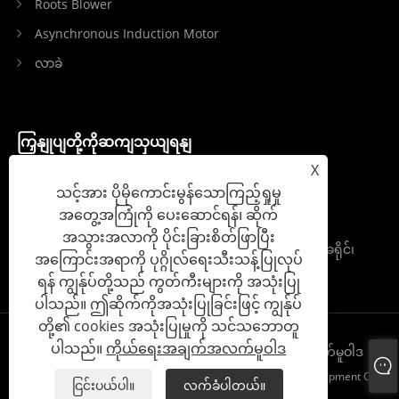
Roots Blower
Asynchronous Induction Motor
လာခဲ
ကြှနျုပျတို့ကိုဆကျသှယျရနျ
X
Tel: +86-18853147775
သင့်အား ပိုမိုကောင်းမွန်သောကြည့်ရှုမှု
အတွေ့အကြုံကို ပေးဆောင်ရန်၊ ဆိုက်
အီးမေး: sdycmachine@gmail.com
အသွားအလာကို ပိုင်းခြားစိတ်ဖြာပြီး
Add: S102 နှင့် Jiqing အဝေးပြေးလမ်းဆုံရှိ Zhangqiu ခရိုင်၊
အကြောင်းအရာကို ပုဂ္ဂိုလ်ရေးသီးသန့်ပြုလုပ်
Jinan မြို့၊ Shandong ပြည်နယ်၊ စက်မှုဥယျာဉ်
ရန် ကျွန်ုပ်တို့သည် ကွတ်ကီးများကို အသုံးပြု
ပါသည်။ ဤဆိုက်ကိုအသုံးပြုခြင်းဖြင့် ကျွန်ုပ်
တို့၏ cookies အသုံးပြုမှုကို သင်သဘောတူ
ပါသည်။
ကိုယ်ရေးအချက်အလက်မူဝါဒ
Links
Sitemap
RSS
XML
ကိုယ်ရေးအချက်အလက်မူဝါဒ
မူပိုင်ခွင့် © 2024 Shandong Yinchi Environmental Protection Equipment Co.,
ငြင်းပယ်ပါ။
လက်ခံပါတယ်။