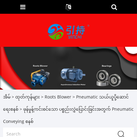
အိမ်
>
ထုတ်ကုန်များ
>
Roots Blower
>
Pneumatic သယ်ယူပို့ဆောင်
ရေးစနစ်
> ဖုန်မှုန့်ကင်းစင်သော ပစ္စည်းလွှဲပြောင်းခြင်းအတွက် Pneumatic
Conveying စနစ်