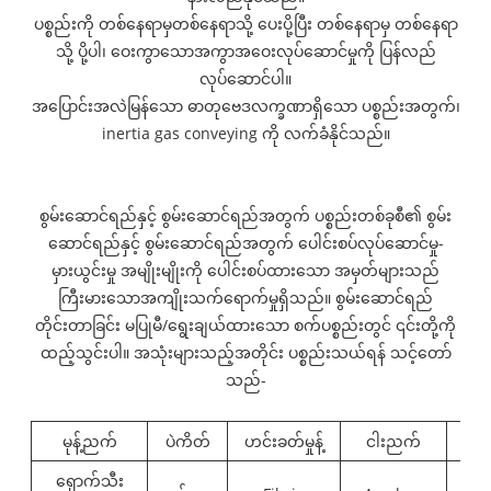
ပစ္စည်းကို တစ်နေရာမှတစ်နေရာသို့ ပေးပို့ပြီး တစ်နေရာမှ တစ်နေရာ
သို့ ပို့ပါ၊ ဝေးကွာသောအကွာအဝေးလုပ်ဆောင်မှုကို ပြန်လည်
လုပ်ဆောင်ပါ။
အပြောင်းအလဲမြန်သော ဓာတုဗေဒလက္ခဏာရှိသော ပစ္စည်းအတွက်၊
inertia gas conveying ကို လက်ခံနိုင်သည်။
စွမ်းဆောင်ရည်နှင့် စွမ်းဆောင်ရည်အတွက် ပစ္စည်းတစ်ခုစီ၏ စွမ်း
ဆောင်ရည်နှင့် စွမ်းဆောင်ရည်အတွက် ပေါင်းစပ်လုပ်ဆောင်မှု-
မှားယွင်းမှု အမျိုးမျိုးကို ပေါင်းစပ်ထားသော အမှတ်များသည်
ကြီးမားသောအကျိုးသက်ရောက်မှုရှိသည်။ စွမ်းဆောင်ရည်
တိုင်းတာခြင်း မပြုမီ/ရွေးချယ်ထားသော စက်ပစ္စည်းတွင် ၎င်းတို့ကို
ထည့်သွင်းပါ။ အသုံးများသည့်အတိုင်း ပစ္စည်းသယ်ရန် သင့်တော်
သည်-
မုန့်ညက်
ပဲကိတ်
ဟင်းခတ်မှုန့်
ငါးညက်
ရှောက်သီး