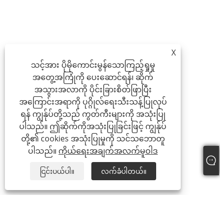
X
သင့်အား ပိုမိုကောင်းမွန်သောကြည့်ရှုမှု
အတွေ့အကြုံကို ပေးဆောင်ရန်၊ ဆိုက်
အသွားအလာကို ပိုင်းခြားစိတ်ဖြာပြီး
အကြောင်းအရာကို ပုဂ္ဂိုလ်ရေးသီးသန့်ပြုလုပ်
ရန် ကျွန်ုပ်တို့သည် ကွတ်ကီးများကို အသုံးပြု
ပါသည်။ ဤဆိုက်ကိုအသုံးပြုခြင်းဖြင့် ကျွန်ုပ်
တို့၏ cookies အသုံးပြုမှုကို သင်သဘောတူ
ပါသည်။
ကိုယ်ရေးအချက်အလက်မူဝါဒ
ငြင်းပယ်ပါ။
လက်ခံပါတယ်။