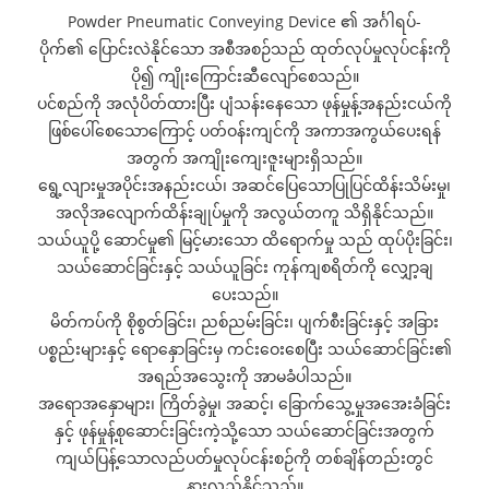
Powder Pneumatic Conveying Device ၏ အင်္ဂါရပ်-
ပိုက်၏ ပြောင်းလဲနိုင်သော အစီအစဉ်သည် ထုတ်လုပ်မှုလုပ်ငန်းကို
ပို၍ ကျိုးကြောင်းဆီလျော်စေသည်။
ပင်စည်ကို အလုံပိတ်ထားပြီး ပျံသန်းနေသော ဖုန်မှုန့်အနည်းငယ်ကို
ဖြစ်ပေါ်စေသောကြောင့် ပတ်ဝန်းကျင်ကို အကာအကွယ်ပေးရန်
အတွက် အကျိုးကျေးဇူးများရှိသည်။
ရွေ့လျားမှုအပိုင်းအနည်းငယ်၊ အဆင်ပြေသောပြုပြင်ထိန်းသိမ်းမှု၊
အလိုအလျောက်ထိန်းချုပ်မှုကို အလွယ်တကူ သိရှိနိုင်သည်။
သယ်ယူပို့ ဆောင်မှု၏ မြင့်မားသော ထိရောက်မှု သည် ထုပ်ပိုးခြင်း၊
သယ်ဆောင်ခြင်းနှင့် သယ်ယူခြင်း ကုန်ကျစရိတ်ကို လျှော့ချ
ပေးသည်။
မိတ်ကပ်ကို စိုစွတ်ခြင်း၊ ညစ်ညမ်းခြင်း၊ ပျက်စီးခြင်းနှင့် အခြား
ပစ္စည်းများနှင့် ရောနှောခြင်းမှ ကင်းဝေးစေပြီး သယ်ဆောင်ခြင်း၏
အရည်အသွေးကို အာမခံပါသည်။
အရောအနှောများ၊ ကြိတ်ခွဲမှု၊ အဆင့်၊ ခြောက်သွေ့မှုအအေးခံခြင်း
နှင့် ဖုန်မှုန့်စုဆောင်းခြင်းကဲ့သို့သော သယ်ဆောင်ခြင်းအတွက်
ကျယ်ပြန့်သောလည်ပတ်မှုလုပ်ငန်းစဉ်ကို တစ်ချိန်တည်းတွင်
နားလည်နိုင်သည်။