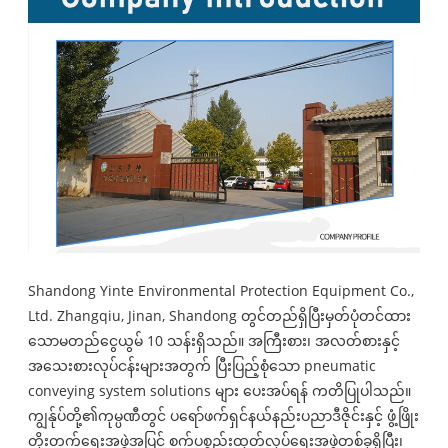
Shandong Yinte Environmental Protection Equipment Co.,
Ltd
. Zhangqiu, Jinan, Shandong တွင်တည်ရှိပြီးမှတ်ပုံတင်ထား
သောမတည်ငွေယွမ် 10 သန်းရှိသည်။ အကြီးစား၊ အလတ်စားနှင့်
အသေးစားလုပ်ငန်းများအတွက် ပြီးပြည့်စုံသော pneumatic
conveying system solutions များ ပေးအပ်ရန် ကတိပြုပါသည်။
ကျွန်ုပ်တို့၏ကုမ္ပဏီတွင် ပရော်ဖက်ရှင်နယ်နည်းပညာဒီဇိုင်းနှင့် ဖွံ့ဖြိုး
တိုးတက်ရေးအဖွဲ့အပြင် စက်ပစ္စည်းထုတ်လုပ်ရေးအဖွဲ့တစ်ခုရှိပြီး၊