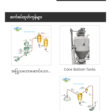
ဆက်စပ်ထုတ်ကုန်များ
Cone Bottom Tanks
အပြုသဘောဆောင်သောဖိအား pneumatic အရည်သယ်ဆောင်