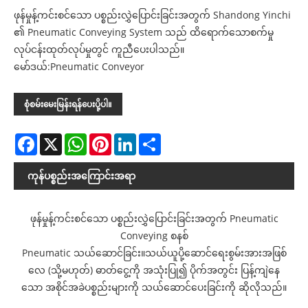
ဖုန်မှုန့်ကင်းစင်သော ပစ္စည်းလွှဲပြောင်းခြင်းအတွက် Shandong Yinchi
၏ Pneumatic Conveying System သည် ထိရောက်သောစက်မှု
လုပ်ငန်းထုတ်လုပ်မှုတွင် ကူညီပေးပါသည်။
မော်ဒယ်:Pneumatic Conveyor
စုံစမ်းမေးမြန်းရန်ပေးပို့ပါ။
Facebook
X
WhatsApp
Pinterest
LinkedIn
Share
ကုန်ပစ္စည်းအကြောင်းအရာ
ဖုန်မှုန့်ကင်းစင်သော ပစ္စည်းလွှဲပြောင်းခြင်းအတွက် Pneumatic
Conveying စနစ်
Pneumatic သယ်ဆောင်ခြင်း။
သယ်ယူပို့ဆောင်ရေးစွမ်းအားအဖြစ်
လေ (သို့မဟုတ်) ဓာတ်ငွေ့ကို အသုံးပြု၍ ပိုက်အတွင်း ပြန့်ကျဲနေ
သော အစိုင်အခဲပစ္စည်းများကို သယ်ဆောင်ပေးခြင်းကို ဆိုလိုသည်။