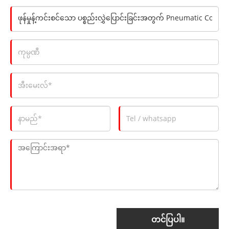
တင်ပြပါ။