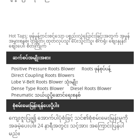
Hot Tags: ဖုန်မှုန့်ကင်းစင်သော ပစ္စည်းလွှဲပြောင်းခြင်းအတွက် အမှုန်
အမွှားစနစ်၊ တရုတ်၊ ထုတ်လုပ်သူ၊ ပေးသွင်းသူ၊ စက်ရုံ၊ စျေးနှုန်း၊
စျေးပေါ၊ စိတ်ကြိုက်
ဆက်စပ်အမျိုးအစား
Positive Pressure Roots Blower
Roots ဖုန်စုပ်ပန့်
Direct Coupling Roots Blowers
Lobe V-Belt Roots Blower သုံးမျိုး
Dense Type Roots Blower
Diesel Roots Blower
Pneumatic သယ်ယူပို့ဆောင်ရေးစနစ်
စုံစမ်းမေးမြန်းရန်ပေးပို့ပါ။
ကျေးဇူးပြု၍ အောက်ပါပုံစံဖြင့် သင်၏စုံစမ်းမေးမြန်းမှုကို
အခမဲ့ပေးပါ။ 24 နာရီအတွင်း သင့်အား အကြောင်းပြန်ပါ
မည်။