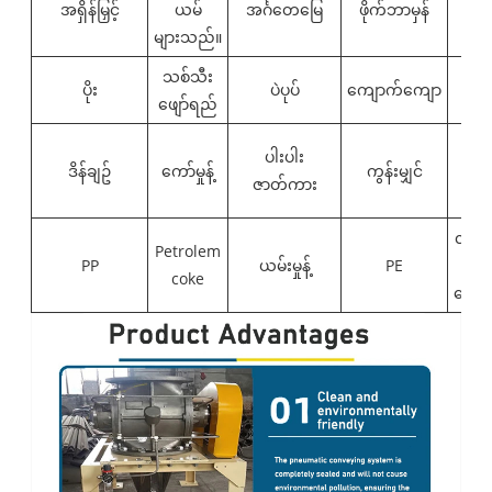
အရှိန်မြှင့်
ယမ်
အင်္ဂတေမြေ
ဖိုက်ဘာမှန်
များသည်။
သစ်သီး
ပိုး
ပဲပုပ်
ကျောက်ကျော
Co
ဖျော်ရည်
ပါးပါး
PVC
ဒိန်ချဥ်
ကော်မှုန့်
ကွန်းမျှင်
ဇာတ်ကား
မ
လျှပ်
Petrolem
PP
ယမ်းမှုန့်
PE
ထ
coke
ကျော