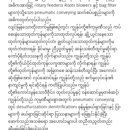
အဓိကအားဖြင့် rotary feeders၊ Roots blowers နှင့် bag filter
များကဲ့သို့သော pneumatic conveying ဆက်စပ်ပစ္စည်းများကို
အဓိကထုတ်လုပ်ပါသည်။
လျင်မြန်သောတိုးတက်မှုဖြစ်စဉ်တွင်၊ ကျွန်ုပ်တို့၏ကုမ္ပဏီသည် ကပ်
စေးနဲသောထုတ်ကုန်များကိုသာထုတ်လုပ်ရန်၊ ချို့ယွင်းနေသော
ထုတ်ကုန်များမထုတ်လုပ်ဘဲ၊ ချွတ်ယွင်းသောထုတ်ကုန်များကိုမ
ထုတ်ဘဲထားရန်၊ ခိုင်မာမှု၊ ညီညွတ်မှုနှင့် ဆန်းသစ်တီထွင်မှုဆိုင်ရာ
ကော်ပိုရိတ်ဒဿနကို လိုက်နာပါသည်။ ကျွန်ုပ်တို့သည် ကျွန်ုပ်
တို့၏ကိုယ်ပိုင်ထုတ်ကုန်လက္ခဏာများကို လိုက်နာရန်၊ ကျွန်ုပ်
တို့၏ထုတ်ကုန်များကို အမြဲတစေ ဆန်းသစ်တီထွင်ပြီး အကောင်း
ဆုံးဖြစ်အောင် လုပ်ဆောင်ရန်၊ ကျွန်ုပ်တို့သည် စက်မှုလုပ်ငန်း၏
နာကျင်မှုကို ရင်ဆိုင်ရန် ကတိပြုပါသည်။ ကျွန်ုပ်
တို့၏ကောင်းမွန်သောဒီဇိုင်း၊ ထုတ်လုပ်မှုနှင့် ဝန်ဆောင်မှုမှတစ်ဆင့်၊
ကျွန်ုပ်တို့သည် ကုမ္ပဏီများစွာအတွက် pneumatic conveying
တွင် desulfurization၊ denitrification၊ ဖုန်မှုန့်ဖယ်ရှားခြင်းနှင့် ပြာ
များကို ဖယ်ရှားခြင်းဆိုင်ရာ ပြဿနာများကို ဖြေရှင်းနိုင်ခဲ့ပြီး
ဖောက်သည်အသစ်ရော အဟောင်းများပါ တညီတညွတ်တည်း
ချီးမွမ်းခြင်းခံရပါသည်။