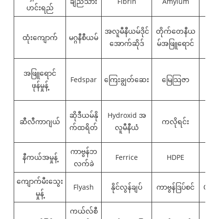
ချည်သား
Fibrin
Amylum
G
ဟင်းရည်
အလူမီနီယမ်ဒိုင်
တိုက်တေနီယ
ထုံးကျောက်
မဂ္ဂနီစီယမ်
ကြ
အောက်ဆိုဒ်
မ်အဖြူရောင်
အဖြူရောင်
Fedspar
ကြေးချွတ်ဆေး
မြေသြဇာ
Gl
ဖုန်မှုန့်
ဆိုဒီယမ်နို
Hydroxid အ
ဆီလီကာဂျယ်
ကလိုရင်း
ဖေ
က်ထရိတ်
လူမီနီယံ
ကာဗွန်ဘ
နီကယ်အမှုန့်
Ferrice
HDPE
လက်ခဲ
ကျောက်မီးသွေး
Flyash
နိုင်လွန်ချပ်
ကာဗွန်ဒြပ်စင်
Coke
မှုန့်
ကယ်လ်စီ